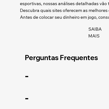
esportivas, nossas análises detalhadas vão 
Descubra quais sites oferecem as melhores 
Antes de colocar seu dinheiro em jogo, consu
SAIBA
MAIS
Perguntas Frequentes
-
-