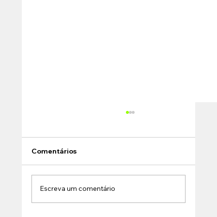
Comentários
Escreva um comentário