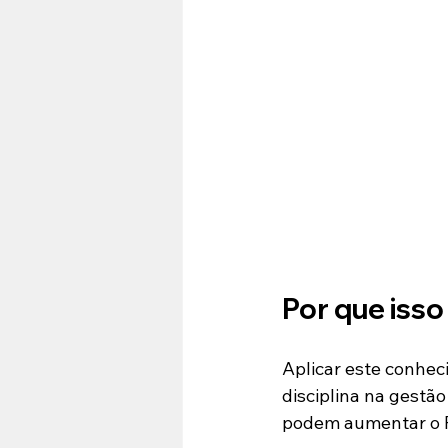
Por que isso
Aplicar este conheci
disciplina na gestã
podem aumentar o R