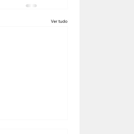
Ver tudo