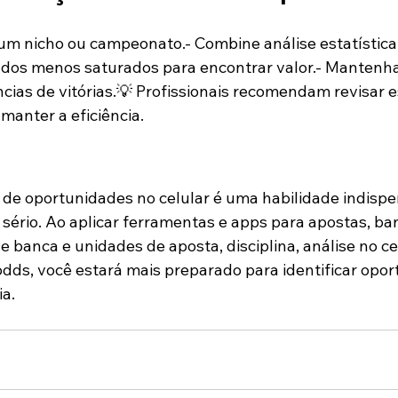
 um nicho ou campeonato.- Combine análise estatística 
ados menos saturados para encontrar valor.- Mantenha 
as de vitórias.💡 Profissionais recomendam revisar es
manter a eficiência.
s de oportunidades no celular é uma habilidade indispe
sério. Ao aplicar ferramentas e apps para apostas, ban
e banca e unidades de aposta, disciplina, análise no ce
 odds, você estará mais preparado para identificar opor
ia.