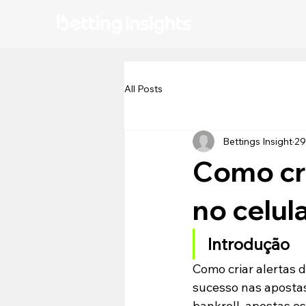
All Posts
Bettings Insight
29
Como cri
no celul
Introdução
Como criar alertas 
sucesso nas apostas
bankroll, apostas es