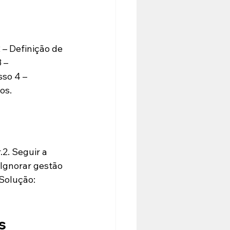
 – Definição de 
 – 
so 4 – 
os.
2. Seguir a 
Ignorar gestão 
Solução: 
s