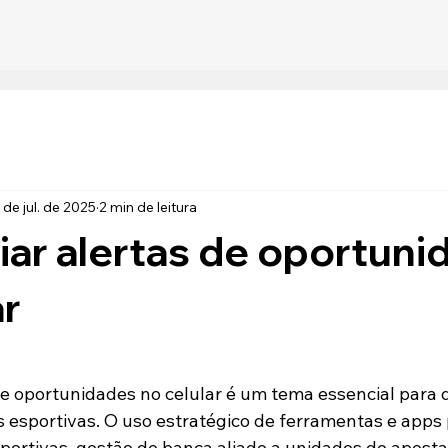
 de jul. de 2025
2 min de leitura
ar alertas de oportuni
ar
de oportunidades no celular é um tema essencial para
 esportivas. O uso estratégico de ferramentas e apps 
portivas, gestão de banca aliado a unidades de aposta, 