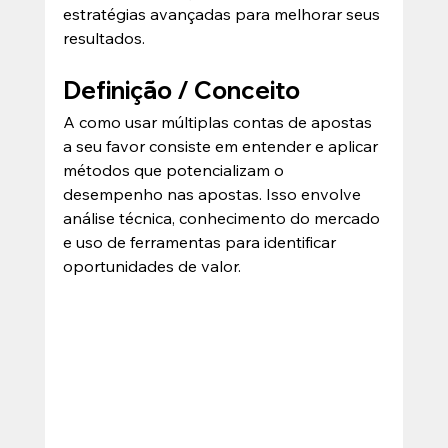
estratégias avançadas para melhorar seus 
resultados.
Definição / Conceito
A como usar múltiplas contas de apostas 
a seu favor consiste em entender e aplicar 
métodos que potencializam o 
desempenho nas apostas. Isso envolve 
análise técnica, conhecimento do mercado 
e uso de ferramentas para identificar 
oportunidades de valor.