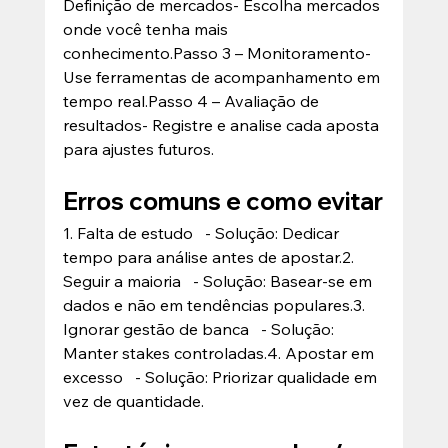
Definição de mercados- Escolha mercados 
onde você tenha mais 
conhecimento.Passo 3 – Monitoramento- 
Use ferramentas de acompanhamento em 
tempo real.Passo 4 – Avaliação de 
resultados- Registre e analise cada aposta 
para ajustes futuros.
Erros comuns e como evitar
1. Falta de estudo   - Solução: Dedicar 
tempo para análise antes de apostar.2. 
Seguir a maioria   - Solução: Basear-se em 
dados e não em tendências populares.3. 
Ignorar gestão de banca   - Solução: 
Manter stakes controladas.4. Apostar em 
excesso   - Solução: Priorizar qualidade em 
vez de quantidade.