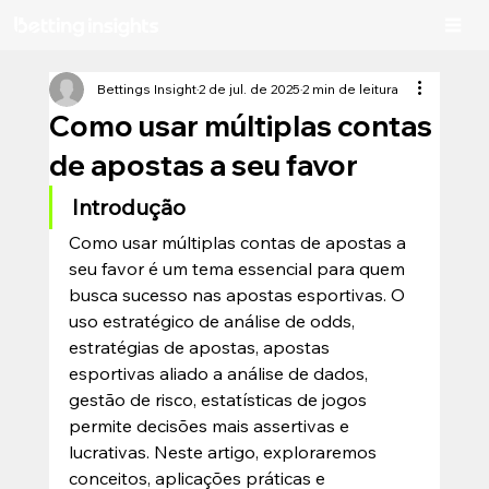
Bettings Insight
2 de jul. de 2025
2 min de leitura
Como usar múltiplas contas
de apostas a seu favor
Introdução
Como usar múltiplas contas de apostas a 
seu favor é um tema essencial para quem 
busca sucesso nas apostas esportivas. O 
uso estratégico de análise de odds, 
estratégias de apostas, apostas 
esportivas aliado a análise de dados, 
gestão de risco, estatísticas de jogos 
permite decisões mais assertivas e 
lucrativas. Neste artigo, exploraremos 
conceitos, aplicações práticas e 