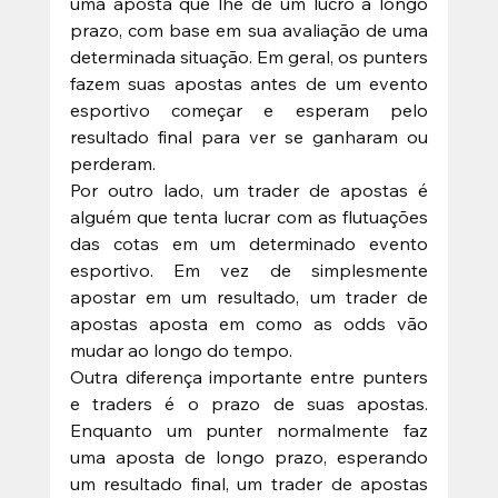
uma aposta que lhe dê um lucro a longo 
prazo, com base em sua avaliação de uma 
determinada situação. Em geral, os punters 
fazem suas apostas antes de um evento 
esportivo começar e esperam pelo 
resultado final para ver se ganharam ou 
perderam.
Por outro lado, um trader de apostas é 
alguém que tenta lucrar com as flutuações 
das cotas em um determinado evento 
esportivo. Em vez de simplesmente 
apostar em um resultado, um trader de 
apostas aposta em como as odds vão 
mudar ao longo do tempo. 
Outra diferença importante entre punters 
e traders é o prazo de suas apostas. 
Enquanto um punter normalmente faz 
uma aposta de longo prazo, esperando 
um resultado final, um trader de apostas 