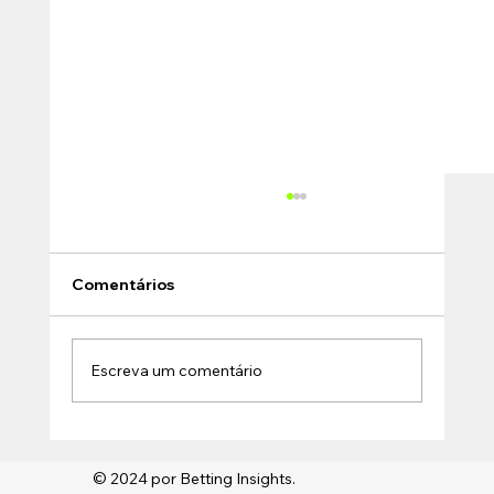
Comentários
Escreva um comentário
Diferença entre apostar por hobby e
profissionalmente
© 2024 por Betting Insights.