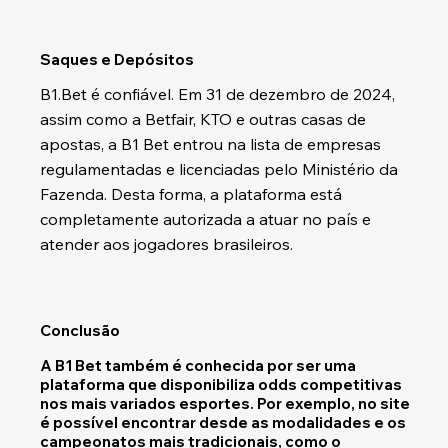
Saques e Depósitos
B1.Bet é confiável. Em 31 de dezembro de 2024,
assim como a Betfair, KTO e outras casas de
apostas, a B1 Bet entrou na lista de empresas
regulamentadas e licenciadas pelo Ministério da
Fazenda. Desta forma, a plataforma está
completamente autorizada a atuar no país e
atender aos jogadores brasileiros.
Conclusão
A B1 Bet também é conhecida por ser uma
plataforma que disponibiliza odds competitivas
nos mais variados esportes. Por exemplo, no site
é possível encontrar desde as modalidades e os
campeonatos mais tradicionais, como o