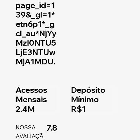
page_id=1
39&_gl=1*
etn6p1*_g
cl_au*NjYy
MzI0NTU5
LjE3NTUw
MjA1MDU.
Acessos
Depósito
Mensais
Mínimo
R$1
2.4M
7.8
NOSSA
AVALIAÇÃ