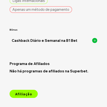
Ligas Internacionais
Apenas um método de pagamento
Bônus
Cashback Diário e Semanal na B1 Bet
Programa de Afiliados
Não há programas de afiliados na Superbet.
Afiliação