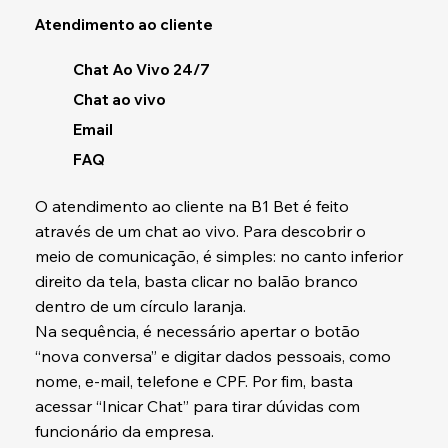
Atendimento ao cliente
Chat Ao Vivo 24/7
Chat ao vivo
Email
FAQ
O atendimento ao cliente na B1 Bet é feito
através de um chat ao vivo. Para descobrir o
meio de comunicação, é simples: no canto inferior
direito da tela, basta clicar no balão branco
dentro de um círculo laranja.
Na sequência, é necessário apertar o botão
“nova conversa” e digitar dados pessoais, como
nome, e-mail, telefone e CPF. Por fim, basta
acessar “Inicar Chat” para tirar dúvidas com
funcionário da empresa.