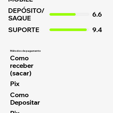
DEPÓSITO/
6.6
SAQUE
SUPORTE
9.4
Métodos de pagamento
Como
receber
(sacar)
Pix
Como
Depositar