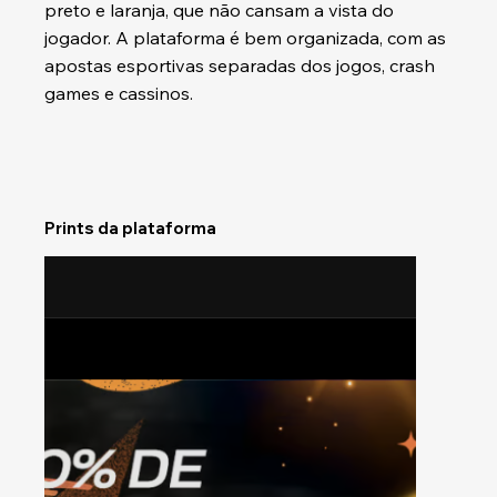
preto e laranja, que não cansam a vista do
jogador. A plataforma é bem organizada, com as
apostas esportivas separadas dos jogos, crash
games e cassinos.
Prints da plataforma