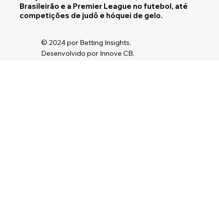
Brasileirão e a Premier League no futebol, até
competições de judô e hóquei de gelo.
© 2024 por Betting Insights.
Desenvolvido por Innove CB.