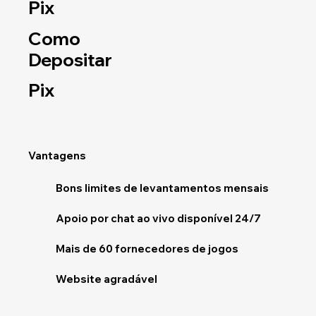
Pix
Como
Depositar
Pix
Vantagens
Bons limites de levantamentos mensais
Apoio por chat ao vivo disponível 24/7
Mais de 60 fornecedores de jogos
Website agradável