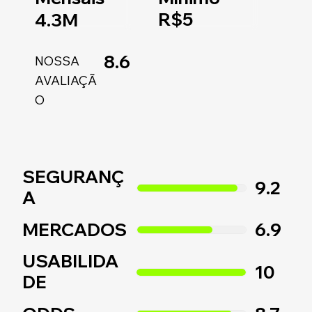
R$5
4.3M
8.6
NOSSA
AVALIAÇÃ
O
SEGURANÇ
9.2
A
MERCADOS
6.9
USABILIDA
10
DE