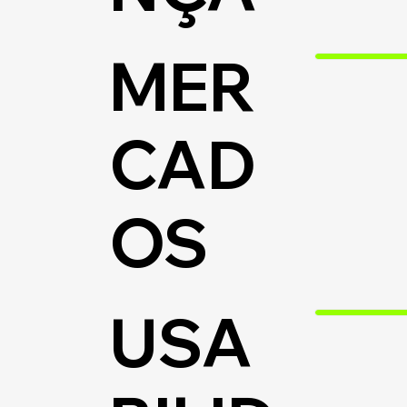
MER
CAD
OS
USA