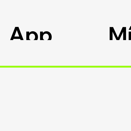
App
M
Mobil
d
e
in
m
Não