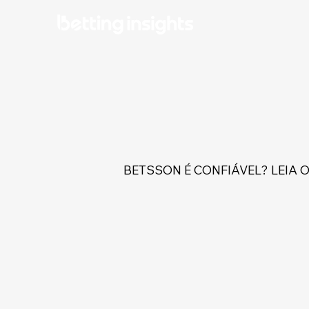
BETSSON É CONFIÁVEL? LEIA O