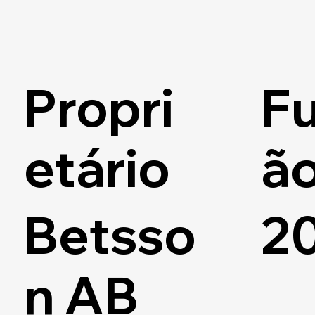
F
Propri
ã
etário
2
Betsso
n AB