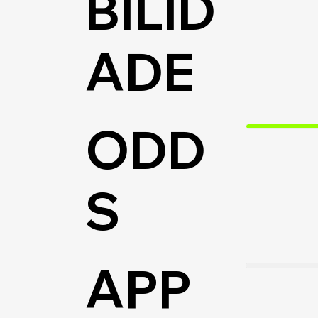
BILID
ADE
ODD
S
APP