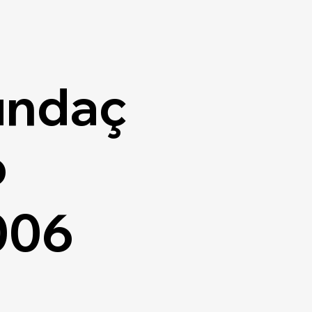
undaç
o
006