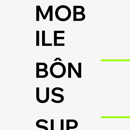
MOB
ILE
BÔN
US
SUP