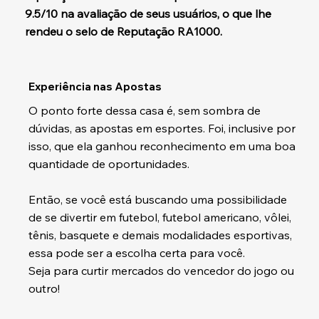
9.5/10 na avaliação de seus usuários, o que lhe
rendeu o selo de Reputação RA1000.
Experiência nas Apostas
O ponto forte dessa casa é, sem sombra de
dúvidas, as apostas em esportes. Foi, inclusive por
isso, que ela ganhou reconhecimento em uma boa
quantidade de oportunidades.
Então, se você está buscando uma possibilidade
de se divertir em futebol, futebol americano, vôlei,
tênis, basquete e demais modalidades esportivas,
essa pode ser a escolha certa para você.
Seja para curtir mercados do vencedor do jogo ou
outro!