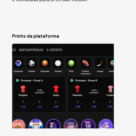
Prints da plataforma