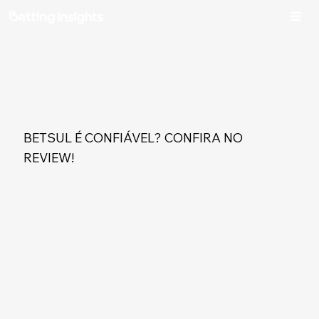
BETSUL É CONFIÁVEL? CONFIRA NO
REVIEW!