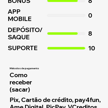
BÔNUS
8
APP
0
MOBILE
DEPÓSITO/
8
SAQUE
SUPORTE
10
Métodos de pagamento
Como
receber
(sacar)
Pix, Cartão de crédito, pay4fun,
Ame Digital, PicPay, VCreditos