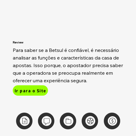
Review
Para saber se a Betsul é confiável, é necessário
analisar as funções e características da casa de
apostas. Isso porque, o apostador precisa saber
que a operadora se preocupa realmente em
oferecer uma experiência segura.
Ir para o Site
IDIOMAS