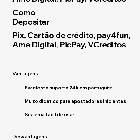
Como
Depositar
Pix, Cartão de crédito, pay4fun,
Ame Digital, PicPay, VCreditos
Vantagens
Excelente suporte 24h em português
Muito didático para apostadores iniciantes
Sistema fácil de usar
Desvantagens