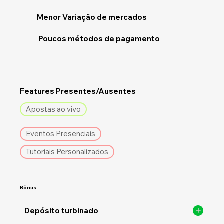
Menor Variação de mercados
Poucos métodos de pagamento
Features Presentes/Ausentes
Apostas ao vivo
Eventos Presenciais
Tutoriais Personalizados
Bônus
Depósito turbinado