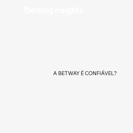
A BETWAY É CONFIÁVEL?