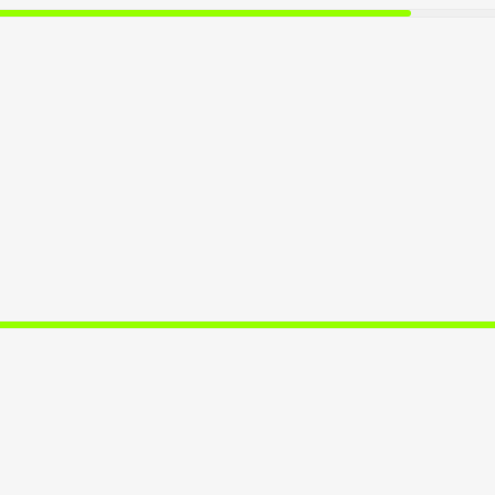
Acess
D
os
to
Mens
M
ais
R