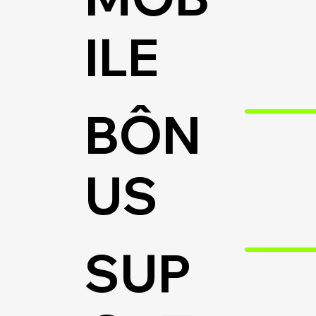
ILE
BÔN
US
SUP