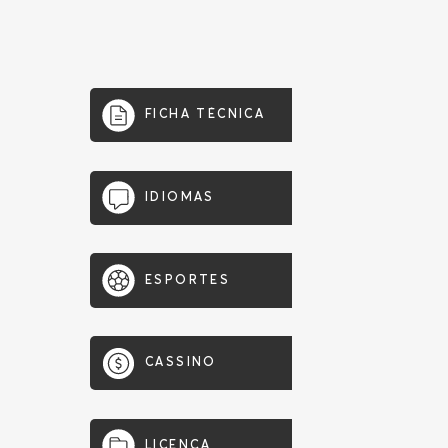
FICHA TÉCNICA
IDIOMAS
ESPORTES
CASSINO
LICENÇA