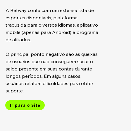
A Betway conta com um extensa lista de
esportes disponíveis, plataforma
traduzida para diversos idiomas, aplicativo
mobile (apenas para Android) e programa
de afiliados.
O principal ponto negativo são as queixas
de usuários que não conseguem sacar o
saldo presente em suas contas durante
longos períodos. Em alguns casos,
usuários relatam dificuldades para obter
suporte.
Ir para o Site