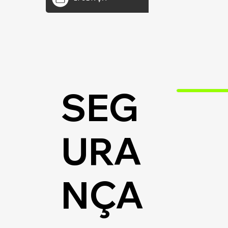
SEG
URA
NÇA