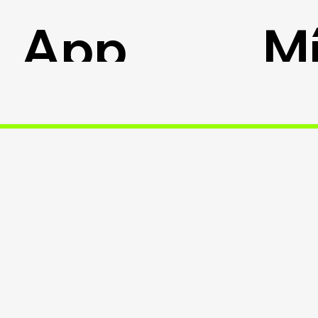
App
M
Mobil
d
e
in
m
Androi
R
d