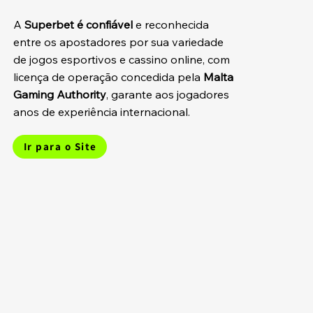
A
Superbet é confiável
e reconhecida
entre os apostadores por sua variedade
de jogos esportivos e cassino online, com
licença de operação concedida pela
Malta
Gaming Authority
, garante aos jogadores
anos de experiência internacional.
Ir para o Site