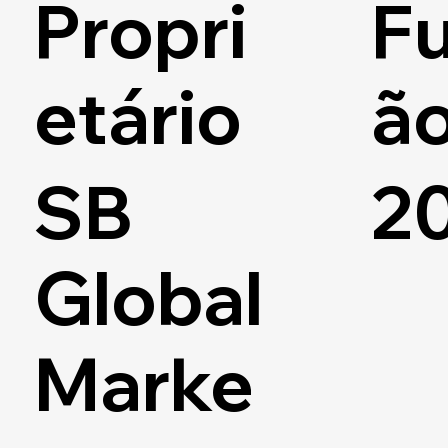
F
Propri
ã
etário
2
SB
Global
Marke