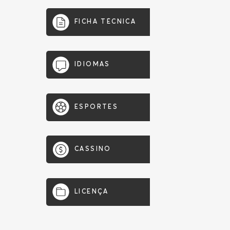
FICHA TÉCNICA
IDIOMAS
ESPORTES
CASSINO
LICENÇA