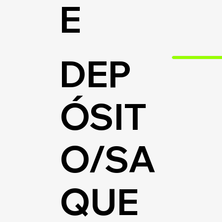
E
DEP
ÓSIT
O/SA
QUE