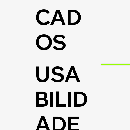
CAD
OS
USA
BILID
ADE