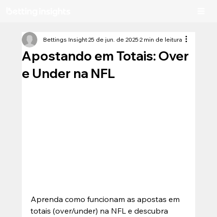
Bettings Insight
25 de jun. de 2025
2 min de leitura
Apostando em Totais: Over
e Under na NFL
Aprenda como funcionam as apostas em 
totais (over/under) na NFL e descubra 