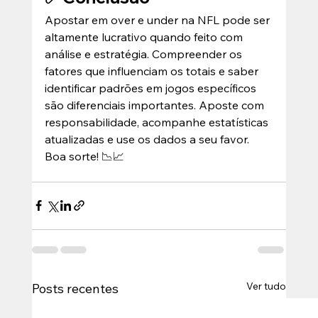
Apostar em over e under na NFL pode ser 
altamente lucrativo quando feito com 
análise e estratégia. Compreender os 
fatores que influenciam os totais e saber 
identificar padrões em jogos específicos 
são diferenciais importantes. Aposte com 
responsabilidade, acompanhe estatísticas 
atualizadas e use os dados a seu favor. 
Boa sorte! 📉📈
Ver tudo
Posts recentes