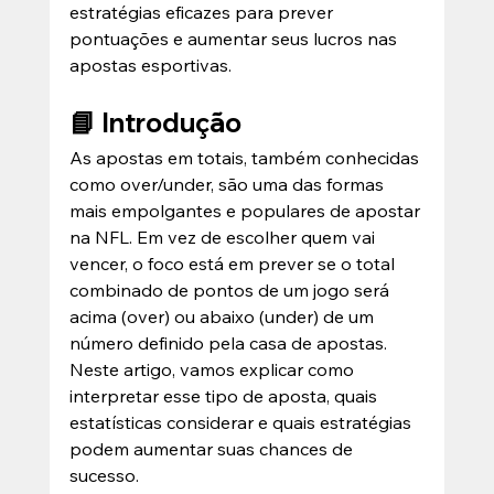
estratégias eficazes para prever 
pontuações e aumentar seus lucros nas 
apostas esportivas.
📘 Introdução
As apostas em totais, também conhecidas 
como over/under, são uma das formas 
mais empolgantes e populares de apostar 
na NFL. Em vez de escolher quem vai 
vencer, o foco está em prever se o total 
combinado de pontos de um jogo será 
acima (over) ou abaixo (under) de um 
número definido pela casa de apostas. 
Neste artigo, vamos explicar como 
interpretar esse tipo de aposta, quais 
estatísticas considerar e quais estratégias 
podem aumentar suas chances de 
sucesso.