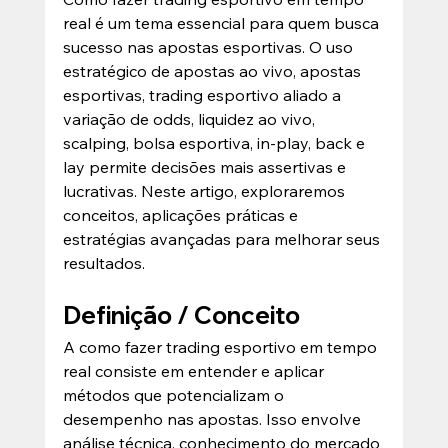
real é um tema essencial para quem busca 
sucesso nas apostas esportivas. O uso 
estratégico de apostas ao vivo, apostas 
esportivas, trading esportivo aliado a 
variação de odds, liquidez ao vivo, 
scalping, bolsa esportiva, in-play, back e 
lay permite decisões mais assertivas e 
lucrativas. Neste artigo, exploraremos 
conceitos, aplicações práticas e 
estratégias avançadas para melhorar seus 
resultados.
Definição / Conceito
A como fazer trading esportivo em tempo 
real consiste em entender e aplicar 
métodos que potencializam o 
desempenho nas apostas. Isso envolve 
análise técnica, conhecimento do mercado 