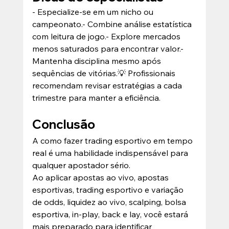
- Especialize-se em um nicho ou 
campeonato.- Combine análise estatística 
com leitura de jogo.- Explore mercados 
menos saturados para encontrar valor.- 
Mantenha disciplina mesmo após 
sequências de vitórias.💡 Profissionais 
recomendam revisar estratégias a cada 
trimestre para manter a eficiência.
Conclusão
A como fazer trading esportivo em tempo 
real é uma habilidade indispensável para 
qualquer apostador sério.
Ao aplicar apostas ao vivo, apostas 
esportivas, trading esportivo e variação 
de odds, liquidez ao vivo, scalping, bolsa 
esportiva, in-play, back e lay, você estará 
mais preparado para identificar 