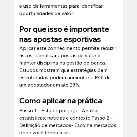
e uso de ferramentas para identificar 
oportunidades de valor.
Por que isso é importante 
nas apostas esportivas
Aplicar este conhecimento permite reduzir 
riscos, identificar apostas de valor e 
manter disciplina na gestão de banca. 
Estudos mostram que estratégias bem 
estruturadas podem aumentar o ROI de 
um apostador em até 25%.
Como aplicar na prática
Passo 1 – Estudo pré-jogo- Analise 
estatísticas, notícias e contexto.Passo 2 – 
Definição de mercados- Escolha mercados 
onde você tenha mais 