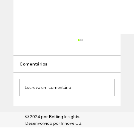
Comentários
Escreva um comentário
Diferença entre apostar por hobby e
profissionalmente
© 2024 por Betting Insights.
Desenvolvido por Innove CB.